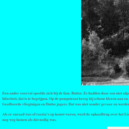
Een ander voorval speelde zich bij de fam. Buiter. Ze hadden daar een niet afg
hilariteit, dat is te begrijpen. Op de pompstraat kreeg hij schone kleren aan 
Geallieerde vliegtuigen en Duitse jagers. Dat was niet zonder gevaar en werde
Als er onraad was of razzia's op komst waren, werd de ophaalbrug over het L
nog weg komen als dat nodig was.