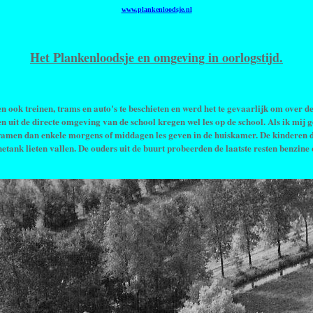
www.plankenloodsje.nl
Het Plankenloodsje en omgeving in oorlogstijd.
ook treinen, trams en auto's te beschieten en werd het te gevaarlijk om over d
n uit de directe omgeving van de school kregen wel les op de school. Als ik mij
kwamen dan enkele morgens of middagen les geven in de huiskamer. De kinderen 
etank lieten vallen. De ouders uit de buurt probeerden de laatste resten benzine 