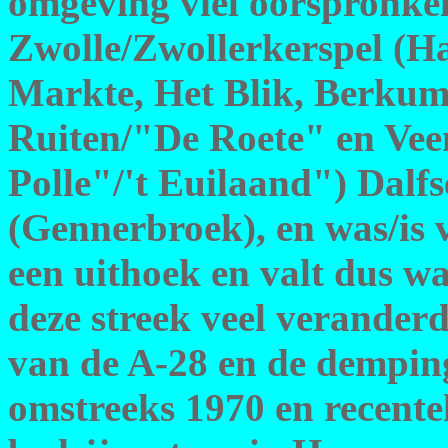
omgeving viel oorspronkel
Zwolle/Zwollerkerspel (Ha
Markte, Het Blik, Berku
Ruiten/"De Roete" en Ve
Polle"/'t Euilaand") Dalf
(Gennerbroek), en was/is 
een uithoek en valt dus wat
deze streek veel verander
van de A-28 en de dempin
omstreeks 1970 en recente